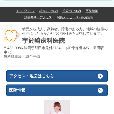
トップページ
診療のご案内
施設のご案内
医院情報
診療時間・アクセス
院長メッセージ・採用情報
幼児から成人、高齢者、障害のある方、地域の皆様の
生涯にわたるかかりつけ歯科医を目指しています。
宇於崎歯科医院
〒438-0086 静岡県磐田市見付3784-1（JR東海道本線 磐田駅
車7分）
無料駐車場 18台完備
アクセス・地図はこちら
医院情報