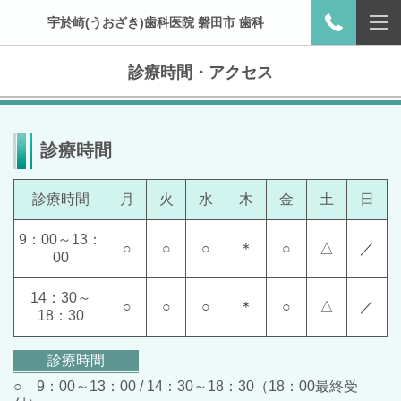
宇於崎(うおざき)歯科医院 磐田市 歯科
診療時間・アクセス
診療時間
診療時間
月
火
水
木
金
土
日
9：00～13：
○
○
○
＊
○
△
／
00
14：30～
○
○
○
＊
○
△
／
18：30
診療時間
○ 9：00～13：00 / 14：30～18：30（18：00最終受