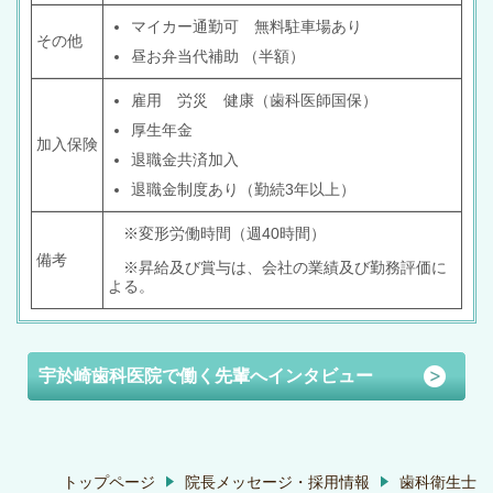
マイカー通勤可 無料駐車場あり
その他
昼お弁当代補助 （半額）
雇用 労災 健康（歯科医師国保）
厚生年金
加入保険
退職金共済加入
退職金制度あり（勤続3年以上）
※変形労働時間（週40時間）
備考
※昇給及び賞与は、会社の業績及び勤務評価に
よる。
宇於崎歯科医院で働く先輩へインタビュー
トップページ
院長メッセージ・採用情報
歯科衛生士